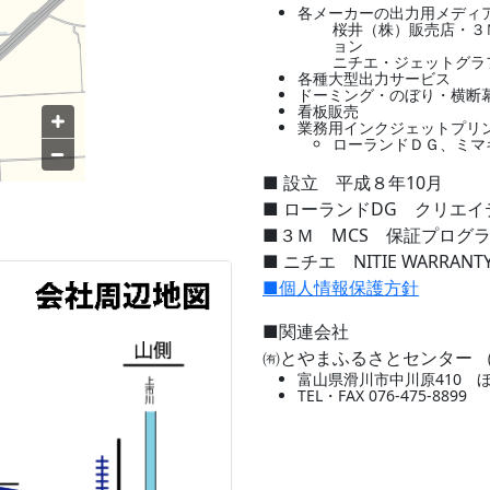
各メーカーの出力用メディ
桜井（株）販売店・３
ョン
ニチエ・ジェットグラ
各種大型出力サービス
ドーミング・のぼり・横断
看板販売
業務用インクジェットプリ
ローランドＤＧ、ミマ
■ 設立 平成８年10月
■ ローランドDG クリエ
■３Ｍ MCS 保証プログ
■ ニチエ NITIE WARRANT
■個人情報保護方針
■関連会社
㈲とやまふるさとセンター 
富山県滑川市中川原410 
TEL・FAX 076-475-8899