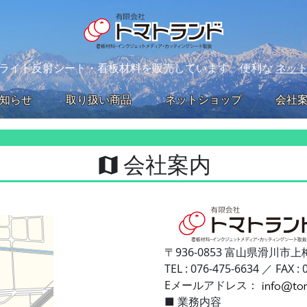
ライト反射シート・看板材料を販売しています。便利な
ネッ
知らせ
取り扱い商品
ネットショップ
会社
会社案内
map
〒936-0853
富山県滑川市上梅
TEL : 076-475-6634 ／ FAX :
Eメールアドレス：
■ 業務内容